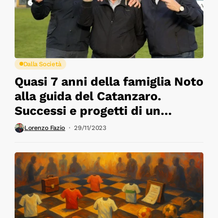
Dalla Società
Quasi 7 anni della famiglia Noto
alla guida del Catanzaro.
Successi e progetti di un
grande gruppo
Lorenzo Fazio
29/11/2023