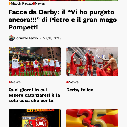
Match Recap
News
Facce da Derby: il “Vi ho purgato
ancora!!!” di Pietro e il gran mago
Pompetti
Lorenzo Fazio
27/11/2023
News
News
Quei giorni in cui
Derby felice
essere catanzaresi è la
sola cosa che conta