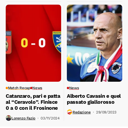
Match Recap
News
News
Catanzaro, pari e patta
Alberto Cavasin e quel
al “Ceravolo”. Finisce
passato giallorosso
0 a 0 con il Frosinone
Redazione
29/09/2023
Lorenzo Fazio
03/11/2024