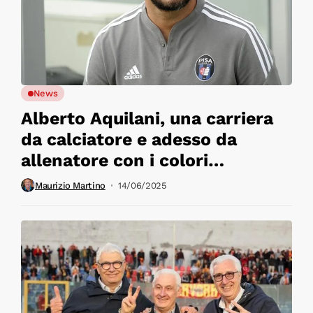
News
Alberto Aquilani, una carriera
da calciatore e adesso da
allenatore con i colori
giallorossi nel cuore, ora come
Maurizio Martino
14/06/2025
allora