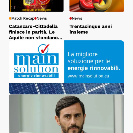
Match Recap
News
News
Catanzaro-Cittadella
Trentacinque anni
finisce in parità. Le
insieme
Aquile non sfondano,
finisce 1-1