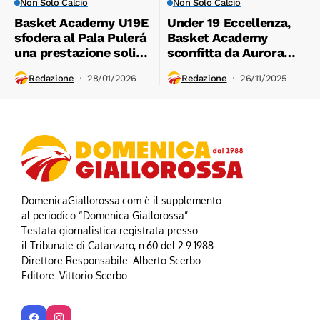
Non Solo Calcio
Non Solo Calcio
Basket Academy U19E
Under 19 Eccellenza,
sfodera al Pala Pulerá
Basket Academy
una prestazione solida
sconfitta da Aurora
, superando con
Brindisi 75-57. Ultimo
Redazione
28/01/2026
Redazione
26/11/2025
autorevolezza Tiber
quarto fatale
Roma 92-76
DomenicaGiallorossa.com è il supplemento
al periodico “Domenica Giallorossa”.
Testata giornalistica registrata presso
il Tribunale di Catanzaro, n.60 del 2.9.1988
Direttore Responsabile: Alberto Scerbo
Editore: Vittorio Scerbo