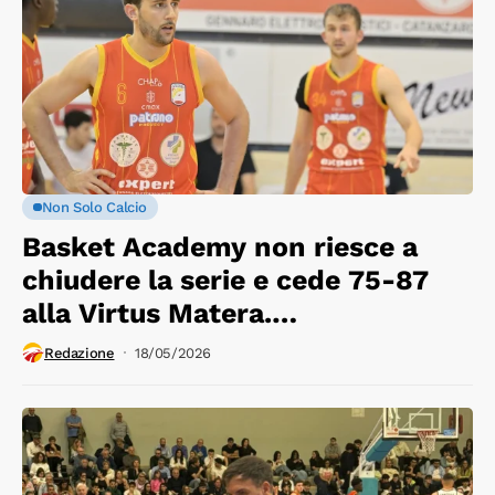
Non Solo Calcio
Basket Academy non riesce a
chiudere la serie e cede 75-87
alla Virtus Matera.
Appuntamento Mercoledì a
Redazione
18/05/2026
Matera per gara 3