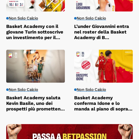
Non Solo Calcio
Non Solo Calcio
Basket Academy con il
L’under Giovannini entra
giovane Turin sottoscrive
nel roster della Basket
un investimento per il
Academy di B
futuro
Interregionale.
Non Solo Calcio
Non Solo Calcio
Basket Academy saluta
Basket Academy
Kevin Basile, uno dei
conferma Idone e lo
prospetti più promettenti
manda al piano di sopra
del vivaio giallorosso
in B Interregionale