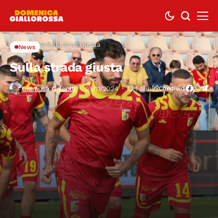
Home
News
Sulla strada giusta
News
Sulla strada giusta
Gianluca Galeotti
05/11/2024
1 Min
Condividi