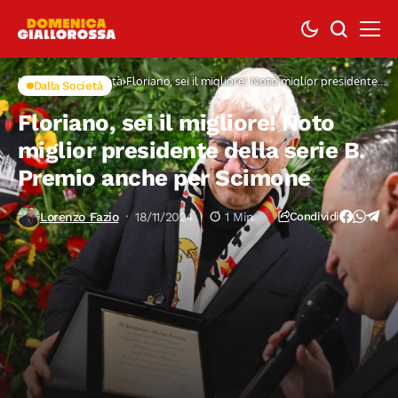
Home
Dalla Società
Floriano, sei il migliore! Noto miglior presidente
Dalla Società
della serie B. Premio anche per Scimone
Floriano, sei il migliore! Noto
miglior presidente della serie B.
Premio anche per Scimone
Lorenzo Fazio
18/11/2024
1 Min
Condividi