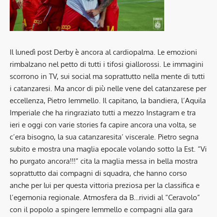
Il lunedì post Derby è ancora al cardiopalma. Le emozioni
rimbalzano nel petto di tutti i tifosi giallorossi. Le immagini
scorrono in TV, sui social ma soprattutto nella mente di tutti
i catanzaresi. Ma ancor di più nelle vene del catanzarese per
eccellenza, Pietro Iemmello. Il capitano, la bandiera, l’Aquila
Imperiale che ha ringraziato tutti a mezzo Instagram e tra
ieri e oggi con varie stories fa capire ancora una volta, se
c’era bisogno, la sua catanzaresita’ viscerale. Pietro segna
subito e mostra una maglia epocale volando sotto la Est. “Vi
ho purgato ancora!!!” cita la maglia messa in bella mostra
soprattutto dai compagni di squadra, che hanno corso
anche per lui per questa vittoria preziosa per la classifica e
l’egemonia regionale. Atmosfera da B…rividi al “Ceravolo”
con il popolo a spingere Iemmello e compagni alla gara