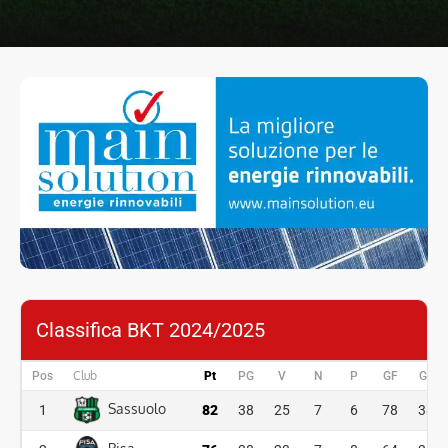
Classifica BKT 2024/2025
Club
Pos
Pt
PG
V
N
P
GF
GS
Sassuolo
1
82
38
25
7
6
78
38