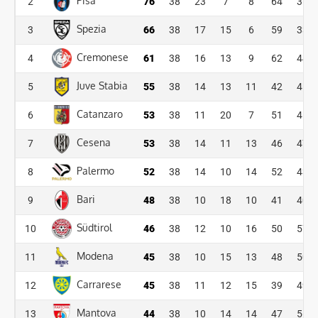
Pisa
2
76
38
23
7
8
64
36
Spezia
3
66
38
17
15
6
59
33
Cremonese
4
61
38
16
13
9
62
44
Juve Stabia
5
55
38
14
13
11
42
41
Catanzaro
6
53
38
11
20
7
51
45
Cesena
7
53
38
14
11
13
46
47
Palermo
8
52
38
14
10
14
52
43
Bari
9
48
38
10
18
10
41
40
Südtirol
10
46
38
12
10
16
50
57
Modena
11
45
38
10
15
13
48
50
Carrarese
12
45
38
11
12
15
39
49
Mantova
13
44
38
10
14
14
47
56