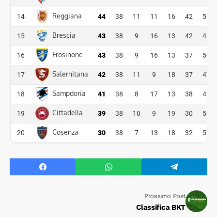
Reggiana
14
44
38
11
11
16
42
52
Brescia
15
43
38
9
16
13
42
48
Frosinone
16
43
38
9
16
13
37
50
Salernitana
17
42
38
11
9
18
37
47
Sampdoria
18
41
38
8
17
13
38
49
Cittadella
19
39
38
10
9
19
30
56
Cosenza
20
30
38
7
13
18
32
56
Prossimo Post
Classifica BKT