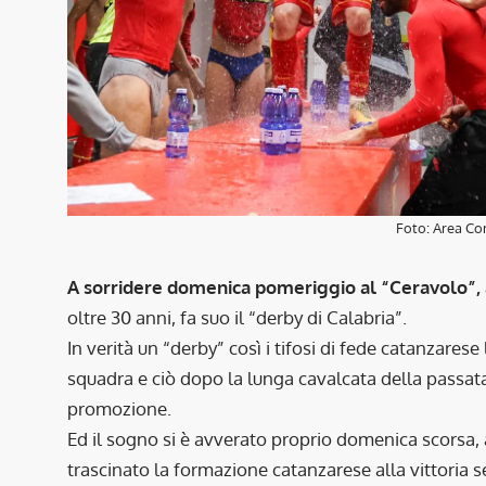
Foto: Area Co
A sorridere domenica pomeriggio al “Ceravolo”, a
oltre 30 anni, fa suo il “derby di Calabria”.
In verità un “derby” così i tifosi di fede catanzares
squadra e ciò dopo la lunga cavalcata della passata
promozione.
Ed il sogno si è avverato proprio domenica scorsa, al
trascinato la formazione catanzarese alla vittoria 