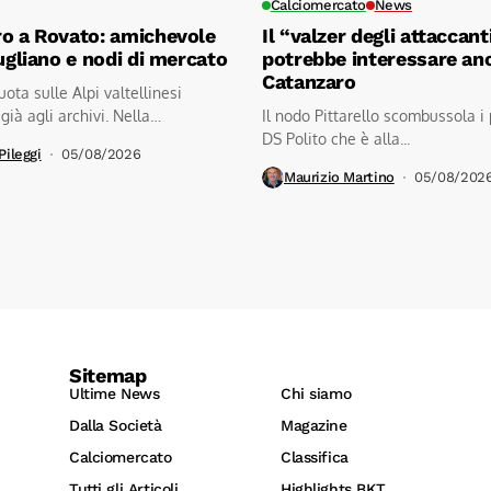
Calciomercato
News
o a Rovato: amichevole
Il “valzer degli attaccant
iugliano e nodi di mercato
potrebbe interessare anc
Catanzaro
 quota sulle Alpi valtellinesi
già agli archivi. Nella
Il nodo Pittarello scombussola i 
DS Polito che è alla...
Pileggi
05/08/2026
Maurizio Martino
05/08/202
Sitemap
Ultime News
Chi siamo
Dalla Società
Magazine
Calciomercato
Classifica
Tutti gli Articoli
Highlights BKT