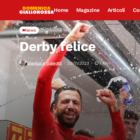
Home
Magazine
Articoli
Co
Home
News
Derby felice
News
Derby felice
Gianluca Galeotti
29/11/2023
1 Min