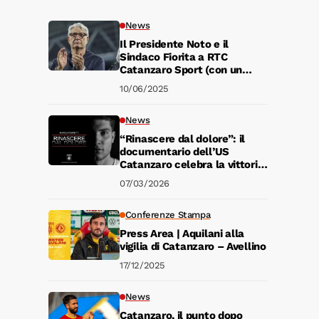
News
Il Presidente Noto e il
Sindaco Fiorita a RTC
Catanzaro Sport (con un
seguito)
10/06/2025
News
“Rinascere dal dolore”: il
documentario dell’US
Catanzaro celebra la vittoria
più bella di Marco Pompetti
07/03/2026
Conferenze Stampa
Press Area | Aquilani alla
vigilia di Catanzaro – Avellino
17/12/2025
News
Catanzaro, il punto dopo