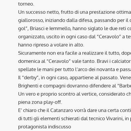
torneo.
Un successo netto, frutto di una prestazione ottimale
giallorosso, iniziando dalla difesa, passando per il 
gol”, Briasci e Iemmello, hanno siglato le due reti
organizzato, uscito in ogni caso dal “Ceravolo” a tes
hanno ripreso a volare in alto.
Sicuramente non era facile a realizzare il tutto, dopo
domenica al “Ceravolo” vale tanto. Bravi i calciatori,
spellate le mani per tutto l’arco dei novanta e pass
Il “derby”, in ogni caso, appartiene al passato. Ven
Brighenti e compagni dovranno difendere al “Barbera
Un vero e proprio scontro al vertice, considerato ch
piena zona play-off.
E’ chiaro che il Catanzaro vorrà dare una certa con
di tutti gli elementi schierati dal tecnico Vivarini, 
protagonista indiscusso