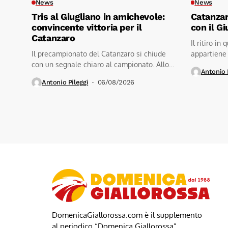
News
News
Tris al Giugliano in amichevole:
Catanzar
convincente vittoria per il
con il G
Catanzaro
Il ritiro in
Il precampionato del Catanzaro si chiude
appartiene 
con un segnale chiaro al campionato. Allo
mattinata...
Antonio 
stadio...
Antonio Pileggi
06/08/2026
DomenicaGiallorossa.com è il supplemento
al periodico “Domenica Giallorossa”.