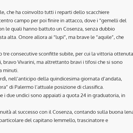
, che ha coinvolto tutti i reparti dello scacchiere
centro campo per poi finire in attacco, dove i “gemelli del
 con le quali hanno battuto un Cosenza, senza dubbio
ta alta. Onore allora ai “lupi”, ma brave le “aquile”, che
 tre consecutive sconfitte subite, per cui la vittoria ottenut
 bravo Vivarini, ma altrettanto bravi i tifosi che si sono
a minuti.
erdì, nell’anticipo della quindicesima giornata d’andata,
” di Palermo l’attuale posizione di classifica.
e i due undici sono appaiati a quota 24 in graduatoria, in
tinuità al successo con il Cosenza, contando sulla buona len
in particolare del capitano Iemmello, trascinatore e