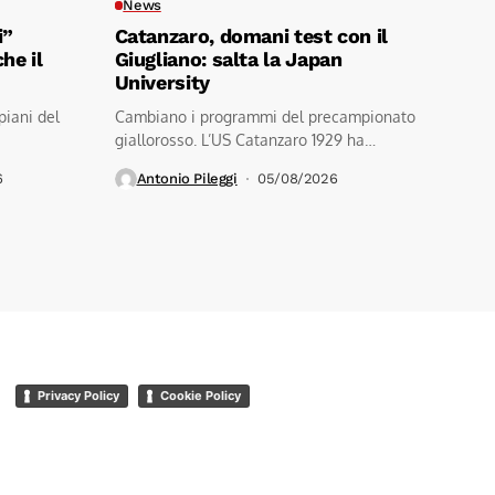
News
i”
Catanzaro, domani test con il
he il
Giugliano: salta la Japan
University
piani del
Cambiano i programmi del precampionato
giallorosso. L’US Catanzaro 1929 ha
comunicato la cancellazione
6
Antonio Pileggi
05/08/2026
dell’amichevole...
Privacy Policy
Cookie Policy