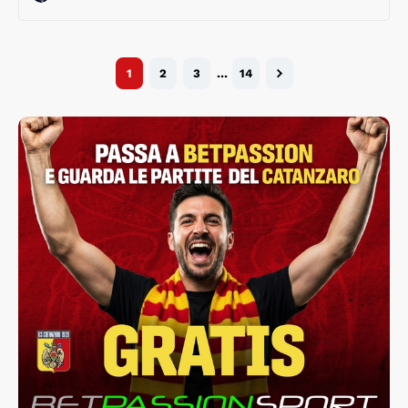
1
2
3
…
14