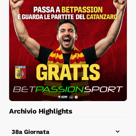
Archivio Highlights
38a Giornata
