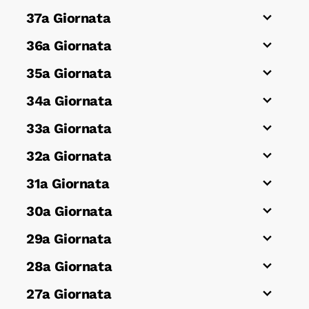
37a Giornata

Catanzaro - Bari
Risultato: 2 - 3
36a Giornata

Palermo - Catanzaro
Risultato: 3 - 2
35a Giornata

Catanzaro - Spezia
Avellino - Modena
Risultato: 4 - 2
34a Giornata
Risultato: 1 - 0
Juve Stabia -

Catanzaro
Bari - Virtus Entella
Risultato: 1 - 1
33a Giornata
Risultato: 2 - 0

Avellino - Catanzaro
Monza - Modena
Risultato: 1 - 1
Cesena - Padova
32a Giornata
Risultato: 1 - 0

Catanzaro - Monza
Risultato: 3 - 4
Sampdoria - Monza
Risultato: 1 - 1
Carrarese - Cesena
31a Giornata
Risultato: 0 - 3

Cesena - Catanzaro
Risultato: 0 - 0
Frosinone - Palermo
Risultato: 3 - 1
Avellino - Bari
30a Giornata
Risultato: 1 - 1
Frosinone - Mantova

Palermo - Juve Stabia
Risultato: 2 - 0
Frosinone - Padova
Risultato: 5 - 0
Risultato: 2 - 2
Bari - Venezia
29a Giornata
Risultato: 2 - 0
Empoli - Avellino

Padova - Catanzaro
Risultato: 0 - 3
Juve Stabia - Spezia
Risultato: 1 - 0
Risultato: 1 - 3
Juve Stabia - Cesena
28a Giornata
Risultato: 3 - 1
Pescara - Juve Stabia

Catanzaro - Empoli
Risultato: 2 - 0
Monza - Empoli
Mantova - Cesena
Risultato: 1 - 1
Risultato: 3 - 2
Palermo - Avellino
Risultato: 2 - 2
27a Giornata
Risultato: 3 - 0
Mantova - Avellino

Carrarese - Catanzaro
Risultato: 2 - 0
Juve Stabia - Frosinone
Modena - Spezia
Risultato: 0 - 2