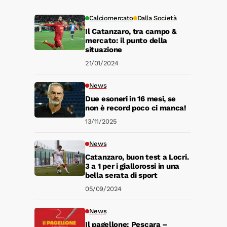
Calciomercato
Dalla Società
Il Catanzaro, tra campo &
mercato: il punto della
situazione
21/01/2024
News
Due esoneri in 16 mesi, se
non è record poco ci manca!
13/11/2025
News
Catanzaro, buon test a Locri.
3 a 1 per i giallorossi in una
bella serata di sport
05/09/2024
News
Il pagellone: Pescara –