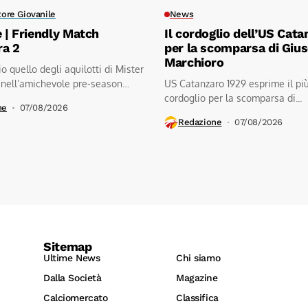
tore Giovanile
News
e | Friendly Match
Il cordoglio dell’US Cata
ra 2
per la scomparsa di Giu
Marchioro
io quello degli aquilotti di Mister
 nell’amichevole pre-season
US Catanzaro 1929 esprime il pi
.kratos...
cordoglio per la scomparsa di...
ne
07/08/2026
Redazione
07/08/2026
Sitemap
Ultime News
Chi siamo
Dalla Società
Magazine
Calciomercato
Classifica