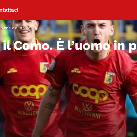
ntattaci
o finale di stagione
il Como. È l’uomo in p