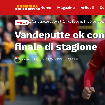
Home
Magazine
Articoli
Co
Home
News
Vandeputte ok con il Como. È l’uomo in più per quest
News
Vandeputte ok con 
finale di stagione
Lorenzo Fazio
08/04/2024
1 Min