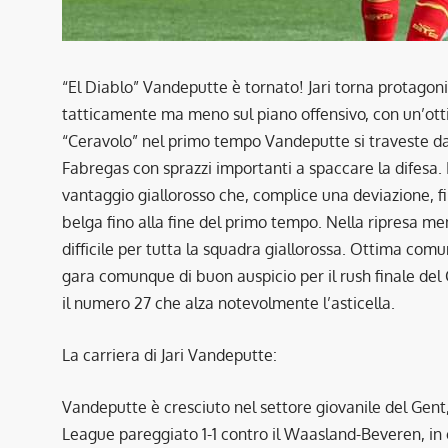
“El Diablo” Vandeputte è tornato! Jari torna protagoni
tatticamente ma meno sul piano offensivo, con un’ott
“Ceravolo” nel primo tempo Vandeputte si traveste da 
Fabregas con sprazzi importanti a spaccare la difesa. I
vantaggio giallorosso che, complice una deviazione, fin
belga fino alla fine del primo tempo. Nella ripresa me
difficile per tutta la squadra giallorossa. Ottima co
gara comunque di buon auspicio per il rush finale d
il numero 27 che alza notevolmente l’asticella.
La carriera di Jari Vandeputte:
Vandeputte è cresciuto nel settore giovanile del Gent, 
League pareggiato 1-1 contro il Waasland-Beveren, in cu