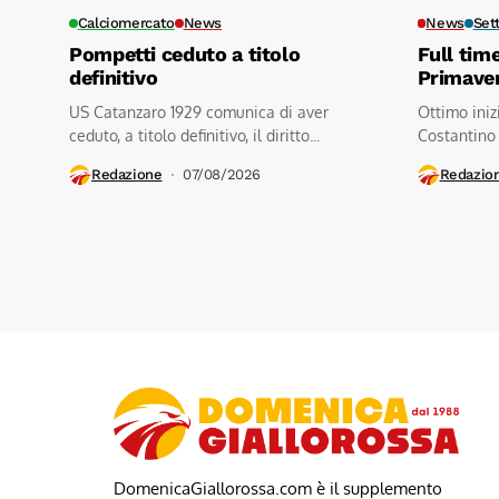
Calciomercato
News
News
Set
Pompetti ceduto a titolo
Full tim
definitivo
Primave
US Catanzaro 1929 comunica di aver
Ottimo iniz
ceduto, a titolo definitivo, il diritto...
Costantino
contro a.s.d
Redazione
07/08/2026
Redazio
DomenicaGiallorossa.com è il supplemento