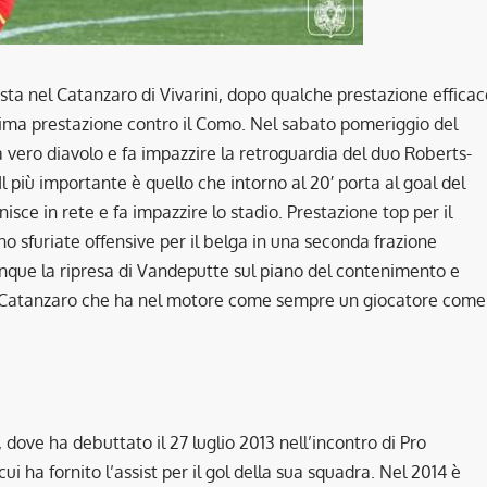
sta nel Catanzaro di Vivarini, dopo qualche prestazione efficac
ima prestazione contro il Como. Nel sabato pomeriggio del
vero diavolo e fa impazzire la retroguardia del duo Roberts-
l più importante è quello che intorno al 20′ porta al goal del
isce in rete e fa impazzire lo stadio. Prestazione top per il
no sfuriate offensive per il belga in una seconda frazione
munque la ripresa di Vandeputte sul piano del contenimento e
el Catanzaro che ha nel motore come sempre un giocatore come
dove ha debuttato il 27 luglio 2013 nell’incontro di Pro
i ha fornito l’assist per il gol della sua squadra. Nel 2014 è