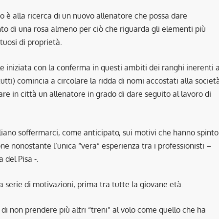
ro è alla ricerca di un nuovo allenatore che possa dare
o di una rosa almeno per ciò che riguarda gli elementi più
tuosi di proprietà.
e iniziata con la conferma in questi ambiti dei ranghi inerenti a
tti) comincia a circolare la ridda di nomi accostati alla societ
are in città un allenatore in grado di dare seguito al lavoro di
ano soffermarci, come anticipato, sui motivi che hanno spinto
one nonostante l’unica “vera” esperienza tra i professionisti –
del Pisa -.
 serie di motivazioni, prima tra tutte la giovane età.
o di non prendere più altri “treni” al volo come quello che ha