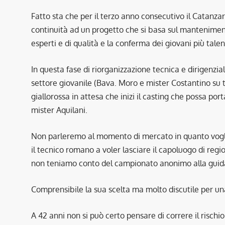
Fatto sta che per il terzo anno consecutivo il Catanza
continuità ad un progetto che si basa sul manteniment
esperti e di qualità e la conferma dei giovani più talen
In questa fase di riorganizzazione tecnica e dirigenzial
settore giovanile (Bava. Moro e mister Costantino su tu
giallorossa in attesa che inizi il casting che possa port
mister Aquilani.
Non parleremo al momento di mercato in quanto vogli
il tecnico romano a voler lasciare il capoluogo di regi
non teniamo conto del campionato anonimo alla guida 
Comprensibile la sua scelta ma molto discutile per una
A 42 anni non si può certo pensare di correre il rischi