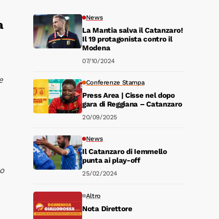
News
a
La Mantia salva il Catanzaro!
Il 19 protagonista contro il
Modena
07/10/2024
e
Conferenze Stampa
Press Area | Cisse nel dopo
gara di Reggiana – Catanzaro
20/09/2025
News
Il Catanzaro di Iemmello
punta ai play-off
 o
25/02/2024
Altro
Nota Direttore