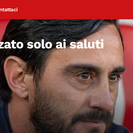
ntattaci
zato solo ai saluti