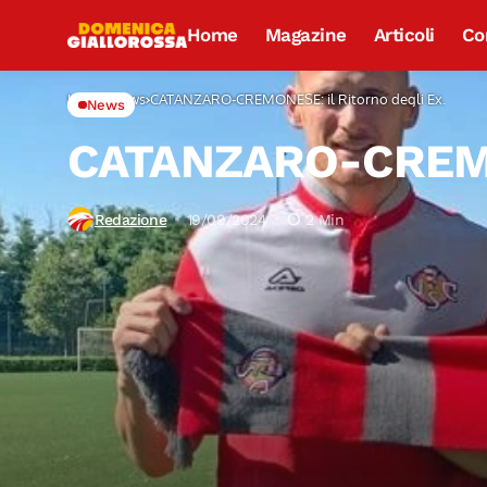
Home
Magazine
Articoli
Co
Home
News
CATANZARO-CREMONESE: il Ritorno degli Ex.
News
CATANZARO-CREMONE
Redazione
19/09/2024
2 Min