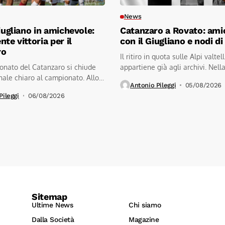
News
Giugliano in amichevole:
Catanzaro a Rovato: ami
te vittoria per il
con il Giugliano e nodi d
ro
Il ritiro in quota sulle Alpi valtel
onato del Catanzaro si chiude
appartiene già agli archivi. Nell
ale chiaro al campionato. Allo
mattinata...
Antonio Pileggi
05/08/2026
Pileggi
06/08/2026
Sitemap
Ultime News
Chi siamo
Dalla Società
Magazine