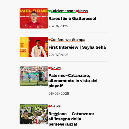
Calciomercato
News
Rares Ilie è Giallorosso!
25/01/2025
Conferenze Stampa
First Interview | Sayha Seha
22/07/2025
News
Palermo-Catanzaro,
allenamento in vista dei
playoff
05/05/2026
News
Reggiana – Catanzaro:
all’insegna della
perseveranza!