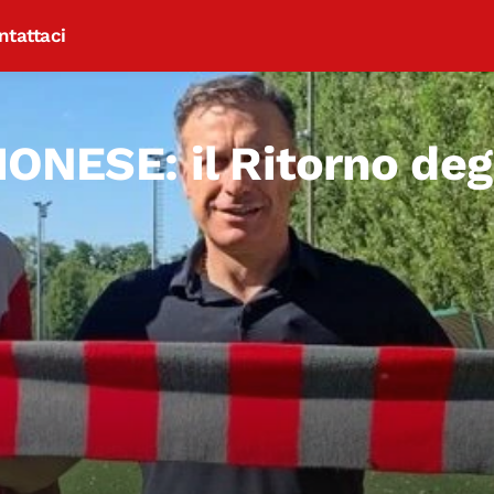
ntattaci
SE: il Ritorno degl