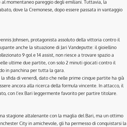
re al momentaneo pareggio degli emiliani. Tuttavia, la
 sabato, dove la Cremonese, dopo essere passata in vantaggio
nnis Johnsen, protagonista assoluto della vittoria contro il
upante anche la situazione di Jari Vandeputte: il gioiellino
lezionato 9 gol e 14 assist, non riesce a trovare spazio a
lle ultime due partite, con solo 2 minuti giocati contro il
o in panchina per tutta la gara.
 sfida di venerdì, dato che nelle prime cinque partite ha già
ere ancora alla ricerca della formula vincente. In attacco, il
ato, con l’ex Bari leggermente favorito per partire titolare.
 una stagione altalenante con la maglia del Bari, ma un ottimo
chester City in amichevole, gli ha permesso di conquistarsi la