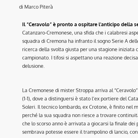
di Marco Piterà
Il “Ceravolo” è pronto a ospitare l’anticipo della s
Catanzaro-Cremonese, una sfida che i calabresi aspet
squadra di Cremona ha infranto il sogno Serie A dell
ricerca della svolta giusta per una stagione iniziata 
campionato. I tifosi si aspettano una reazione decisa
delusione.
La Cremonese di mister Stroppa arriva al “Ceravolo”
(1-1), dove a distinguersi è stato l’ex portiere del Cat
Soleri. Il tecnico lombardo, ex Crotone, è finito nel m
perché la sua squadra non riesce a trovare continuità
che lo scorso anno è arrivata a giocarsi la finale dei 
sembrava potesse essere il trampolino di lancio, co