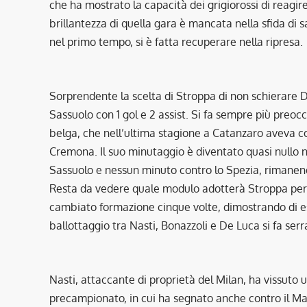
che ha mostrato la capacità dei grigiorossi di reagi
brillantezza di quella gara è mancata nella sfida di
nel primo tempo, si è fatta recuperare nella ripresa.
Sorprendente la scelta di Stroppa di non schierare De
Sassuolo con 1 gol e 2 assist. Si fa sempre più preocc
belga, che nell’ultima stagione a Catanzaro aveva col
Cremona. Il suo minutaggio è diventato quasi nullo ne
Sassuolo e nessun minuto contro lo Spezia, rimanend
Resta da vedere quale modulo adotterà Stroppa per la
cambiato formazione cinque volte, dimostrando di ess
ballottaggio tra Nasti, Bonazzoli e De Luca si fa serr
Nasti, attaccante di proprietà del Milan, ha vissuto
precampionato, in cui ha segnato anche contro il Man