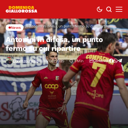
Home
News
Antonini in difesa, un punto fermo su cui ripartire
News
Antonini in difesa, un punto
fermo su cui ripartire
Lorenzo Fazio
16/06/2025
1 Min
Condividi