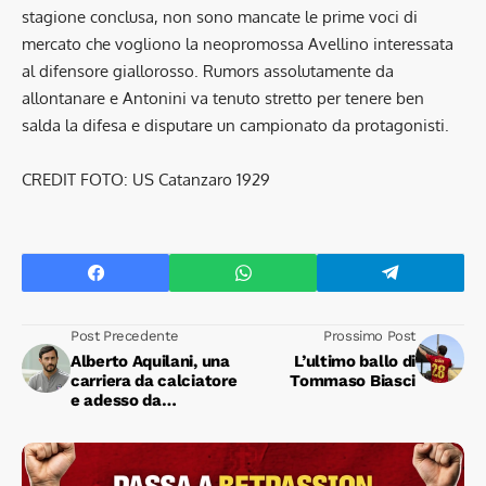
stagione conclusa, non sono mancate le prime voci di
mercato che vogliono la neopromossa Avellino interessata
al difensore giallorosso. Rumors assolutamente da
allontanare e Antonini va tenuto stretto per tenere ben
salda la difesa e disputare un campionato da protagonisti.
CREDIT FOTO: US Catanzaro 1929
Post Precedente
Prossimo Post
Alberto Aquilani, una
L’ultimo ballo di
carriera da calciatore
Tommaso Biasci
e adesso da
allenatore con i colori
giallorossi nel cuore,
ora come allora