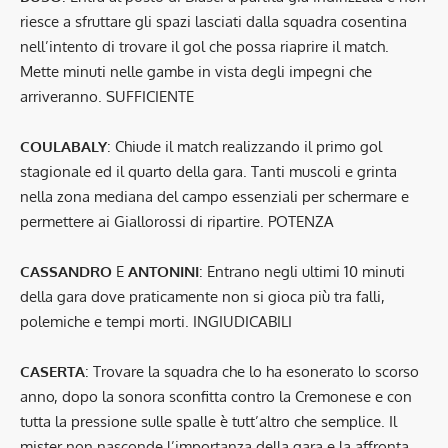
riesce a sfruttare gli spazi lasciati dalla squadra cosentina
nell’intento di trovare il gol che possa riaprire il match.
Mette minuti nelle gambe in vista degli impegni che
arriveranno. SUFFICIENTE
COULABALY
: Chiude il match realizzando il primo gol
stagionale ed il quarto della gara. Tanti muscoli e grinta
nella zona mediana del campo essenziali per schermare e
permettere ai Giallorossi di ripartire. POTENZA
CASSANDRO
E
ANTONINI
: Entrano negli ultimi 10 minuti
della gara dove praticamente non si gioca più tra falli,
polemiche e tempi morti. INGIUDICABILI
CASERTA
: Trovare la squadra che lo ha esonerato lo scorso
anno, dopo la sonora sconfitta contro la Cremonese e con
tutta la pressione sulle spalle è tutt’altro che semplice. Il
mister non nasconde l’importanza della gara e la affronta