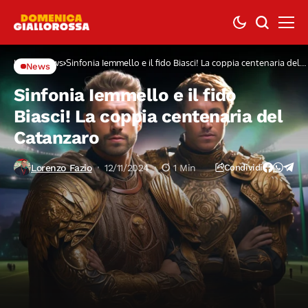
Home
News
Sinfonia Iemmello e il fido Biasci! La coppia centenaria del
News
Catanzaro
Sinfonia Iemmello e il fido
Biasci! La coppia centenaria del
Catanzaro
Lorenzo Fazio
12/11/2024
1 Min
Condividi