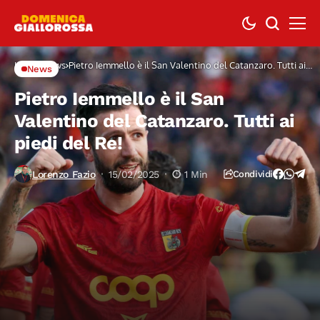
Home
News
Pietro Iemmello è il San Valentino del Catanzaro. Tutti ai
News
piedi del Re!
Pietro Iemmello è il San
Valentino del Catanzaro. Tutti ai
piedi del Re!
Lorenzo Fazio
15/02/2025
1 Min
Condividi