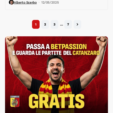
Alberto Scerbo
12/05/2025
1
2
3
…
7