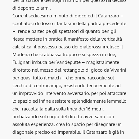
per la stazione dei sogni ma non per questo ha deciso
di deporre le armi.
Corre il sedicesimo minuto di gioco ed il Catanzaro –
scrollatosi di dosso i fantasmi della partita precedente
– rende partecipe gli spettatori di quanto ben gli
riesca mettere in pratica il manifesto della verticalità
calcistica: il possesso basso dei giallorossi irretisce il
Modena che si abbassa troppo e si spezza in due,
Fulignati imbuca per Vandeputte – magistralmente
dirottato nel mezzo del rettangolo di gioco da Vivarini
per quasi tutto il match – che prima raccoglie sul
cerchio di centrocampo, resistendo tenacemente ad
un improvvido intervento avversario, per poi attaccare
lo spazio ed infine assistere splendidamente Iemmello
che, raccolta la palla sulla linea dei 16 metri,
rimbalzando sul corpo del diretto avversario con
assoluta esperienza, crea lo spazio per disegnare un
diagonale preciso ed imparabile. Il Catanzaro è già in