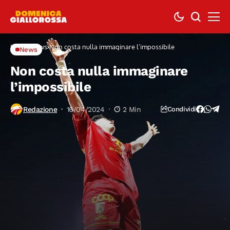
Home
News
Non costa nulla immaginare l’impossibile
News
Non costa nulla immaginare
l’impossibile
Redazione
16/04/2024
2 Min
Condividi