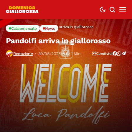
Home
Calciomercato
Pandolfi arriva in giallorosso
Calciomercato
News
Pandolfi arriva in giallorosso
Redazione
30/08/2025
1 Min
Condividi