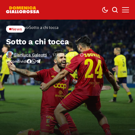
Home
News
Sotto a chi tocca
News
Sotto a chi tocca
Gianluca Galeotti
17/04/2024
1 Min
Condividi