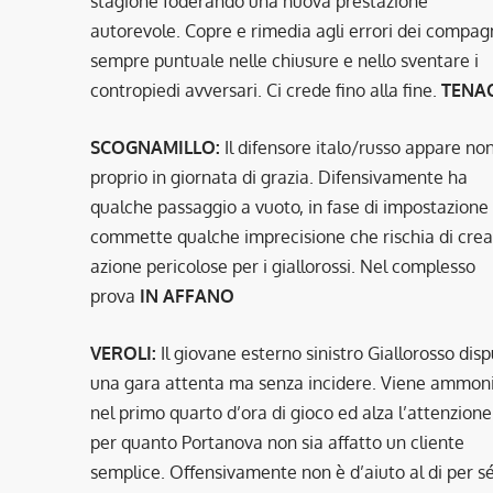
stagione foderando una nuova prestazione
autorevole. Copre e rimedia agli errori dei compagn
sempre puntuale nelle chiusure e nello sventare i
contropiedi avversari. Ci crede fino alla fine.
TENA
SCOGNAMILLO:
Il difensore italo/russo appare no
proprio in giornata di grazia. Difensivamente ha
qualche passaggio a vuoto, in fase di impostazione
commette qualche imprecisione che rischia di cre
azione pericolose per i giallorossi. Nel complesso
prova
IN AFFANO
VEROLI:
Il giovane esterno sinistro Giallorosso dis
una gara attenta ma senza incidere. Viene ammon
nel primo quarto d’ora di gioco ed alza l’attenzione
per quanto Portanova non sia affatto un cliente
semplice. Offensivamente non è d’aiuto al di per s