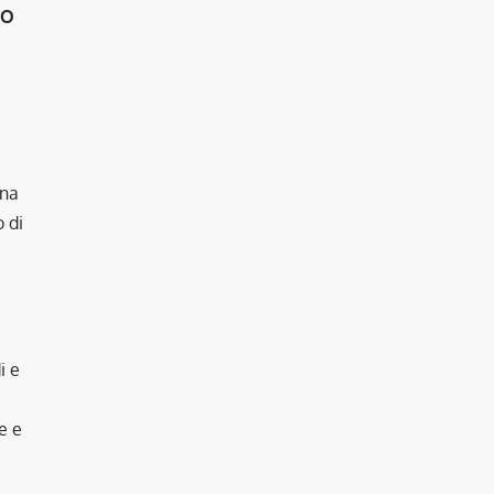
TO
una
 di
i e
e e