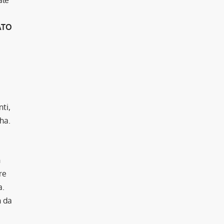
ATO
nti,
ha.
n
re
a.
n da