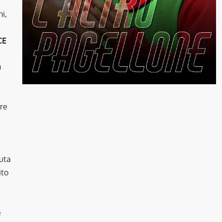
i,
CE
n
are
puta
ito
é