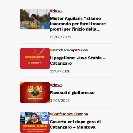
News
Mister Aquilani: “stiamo
lavorando per farci trovare
pronti per l’inizio della
stagione agonistica”
09/08/2025
Match Recap
News
Il pagellone: Juve Stabia –
Catanzaro
21/04/2026
News
Favasuli è giallorosso
31/07/2025
Conferenze Stampa
Caserta nel dopo gara di
Catanzaro – Mantova