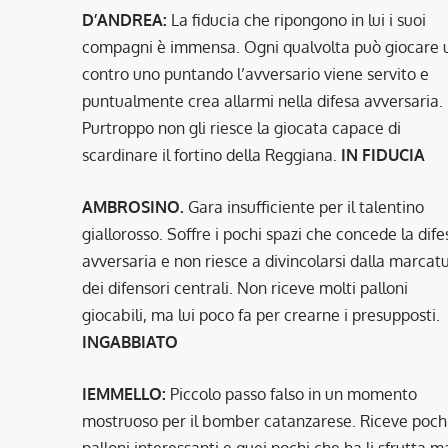
D’ANDREA:
La fiducia che ripongono in lui i suoi
compagni è immensa. Ogni qualvolta può giocare 
contro uno puntando l’avversario viene servito e
puntualmente crea allarmi nella difesa avversaria.
Purtroppo non gli riesce la giocata capace di
scardinare il fortino della Reggiana.
IN FIDUCIA
AMBROSINO.
Gara insufficiente per il talentino
giallorosso. Soffre i pochi spazi che concede la dife
avversaria e non riesce a divincolarsi dalla marcat
dei difensori centrali. Non riceve molti palloni
giocabili, ma lui poco fa per crearne i presupposti.
INGABBIATO
IEMMELLO:
Piccolo passo falso in un momento
mostruoso per il bomber catanzarese. Riceve poch
palloni interessanti e quei pochi che ha li sfrutta m