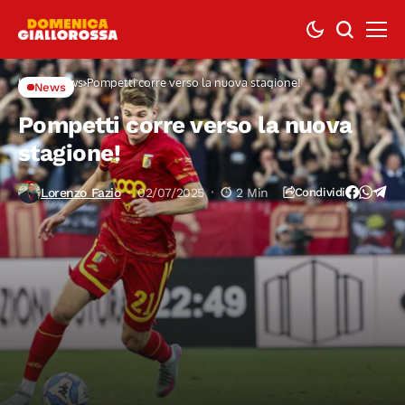
Home
News
Pompetti corre verso la nuova stagione!
News
Pompetti corre verso la nuova
stagione!
Lorenzo Fazio
02/07/2025
2 Min
Condividi