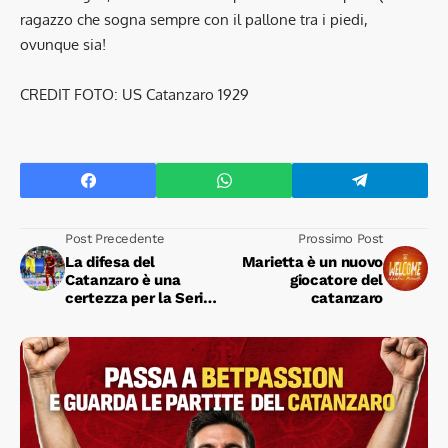
ragazzo che sogna sempre con il pallone tra i piedi,
ovunque sia!
CREDIT FOTO: US Catanzaro 1929
Post Precedente
Prossimo Post
La difesa del
Marietta è un nuovo
Catanzaro è una
giocatore del
certezza per la Serie
catanzaro
B. Aquilani ripartirà da
qui?