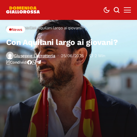
Home
News
Con Aquilani largo ai giovani?
News
Con Aquilani largo ai giovani?
Giuseppe Lagrotteria
25/06/2025
2 Min
Condividi