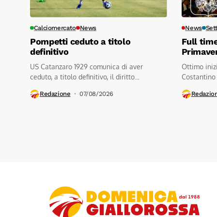
Calciomercato
News
News
Set
Pompetti ceduto a titolo
Full tim
definitivo
Primave
US Catanzaro 1929 comunica di aver
Ottimo iniz
ceduto, a titolo definitivo, il diritto...
Costantino
contro a.s.d
Redazione
07/08/2026
Redazio