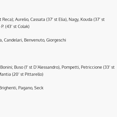
t Reca); Aurelio, Cassata (37’ st Elia), Nagy, Kouda (37’ st
 P. (43’ st Colak)
ula, Candelari, Benvenuto, Giorgeschi
Bonini; Buso (1’ st D’Alessandro), Pompetti, Petriccione (33’ st
antia (20’ st Pittarello)
 Brighenti, Pagano, Seck