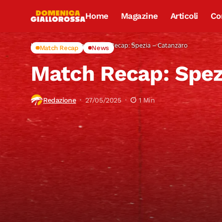
Home
Magazine
Articoli
Co
Home
Match Recap
Match Recap: Spezia – Catanzaro
Match Recap
News
Match Recap: Spez
Redazione
27/05/2025
1 Min