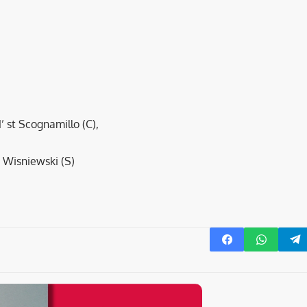
’ st Scognamillo (C),
st Wisniewski (S)