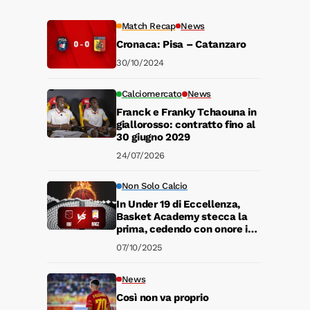
Match Recap
News
Cronaca: Pisa – Catanzaro
30/10/2024
Calciomercato
News
Franck e Franky Tchaouna in
giallorosso: contratto fino al
30 giugno 2029
24/07/2026
Non Solo Calcio
In Under 19 di Eccellenza,
Basket Academy stecca la
prima, cedendo con onore in
casa della favorita Fortitudo
07/10/2025
Francavilla 94-81
News
Così non va proprio