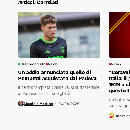
Articoli Correlati
Calciomercato
News
News
Un addio annunciato quello di
“Ceravol
Pompetti acquistato dal Padova
Italia: i
1929 a c
Il centrocampista classe 2000 si trasferisce
questo 
al Padova con cui si legherà...
US Catanzar
Maurizio Martino
06/08/2026
sincera grat
Redazio