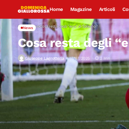
Home
Magazine
Articoli
Co
Home
News
Cosa resta degli “eroi” di Salerno?
News
Cosa resta degli “e
Giuseppe Lagrotteria
18/07/2025
2 Min