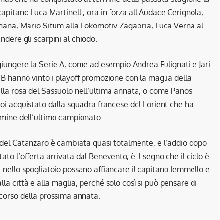
capitano Luca Martinelli, ora in forza all’Audace Cerignola,
ernana, Mario Situm alla Lokomotiv Zagabria, Luca Verna al
ndere gli scarpini al chiodo.
giungere la Serie A, come ad esempio Andrea Fulignati e Jari
B hanno vinto i playoff promozione con la maglia della
la rosa del Sassuolo nell’ultima annata, o come Panos
poi acquistato dalla squadra francese del Lorient che ha
rmine dell’ultimo campionato.
a del Catanzaro è cambiata quasi totalmente, e l’addio dopo
to l’offerta arrivata dal Benevento, è il segno che il ciclo è
nello spogliatoio possano affiancare il capitano Iemmello e
la città e alla maglia, perché solo così si può pensare di
orso della prossima annata.