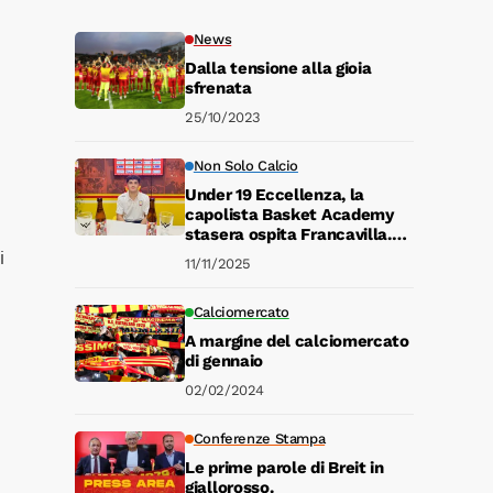
News
Dalla tensione alla gioia
sfrenata
25/10/2023
Non Solo Calcio
Under 19 Eccellenza, la
capolista Basket Academy
stasera ospita Francavilla.
Le valutazioni di Giglio
i
11/11/2025
Calciomercato
A margine del calciomercato
di gennaio
02/02/2024
Conferenze Stampa
Le prime parole di Breit in
giallorosso.