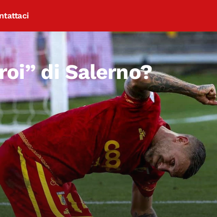
ntattaci
roi” di Salerno?