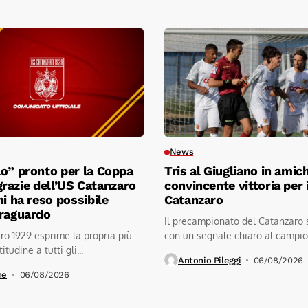
News
o” pronto per la Coppa
Tris al Giugliano in amic
l grazie dell’US Catanzaro
convincente vittoria per i
hi ha reso possibile
Catanzaro
traguardo
Il precampionato del Catanzaro 
o 1929 esprime la propria più
con un segnale chiaro al campio
itudine a tutti gli...
stadio...
Antonio Pileggi
06/08/2026
ne
06/08/2026