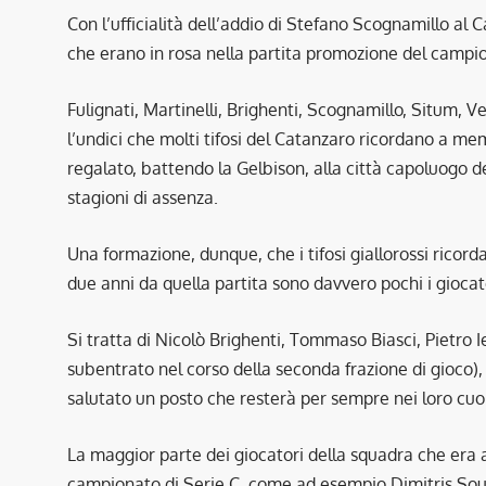
Con l’ufficialità dell’addio di Stefano Scognamillo al 
che erano in rosa nella partita promozione del campio
Fulignati, Martinelli, Brighenti, Scognamillo, Situm, 
l’undici che molti tifosi del Catanzaro ricordano a m
regalato, battendo la Gelbison, alla città capoluogo de
stagioni di assenza.
Una formazione, dunque, che i tifosi giallorossi ricor
due anni da quella partita sono davvero pochi i giocato
Si tratta di Nicolò Brighenti, Tommaso Biasci, Pietro 
subentrato nel corso della seconda frazione di gioco),
salutato un posto che resterà per sempre nei loro cuor
La maggior parte dei giocatori della squadra che era a
campionato di Serie C, come ad esempio Dimitris Soun