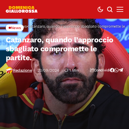
Home
News
Catanzaro, quando l’approccio sbagliato compromette le
News
partite.
Catanzaro, quando l’approccio
sbagliato compromette le
partite.
Redazione
23/09/2024
1 Min
Condividi