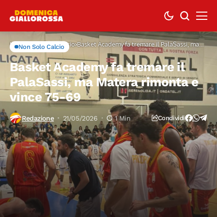
Home
Non Solo Calcio
Basket Academy fa tremare il PalaSassi, ma
Non Solo Calcio
Matera rimonta e vince 75-69
Basket Academy fa tremare il
PalaSassi, ma Matera rimonta e
vince 75-69
Redazione
21/05/2026
1 Min
Condividi