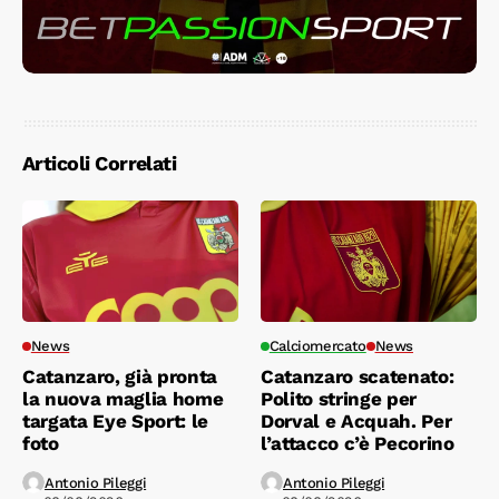
Articoli Correlati
News
Calciomercato
News
Catanzaro, già pronta
Catanzaro scatenato:
la nuova maglia home
Polito stringe per
targata Eye Sport: le
Dorval e Acquah. Per
foto
l’attacco c’è Pecorino
Antonio Pileggi
Antonio Pileggi