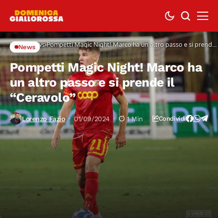
Home
News
Pompetti Magic Night! Marco ha un altro passo e si prende
News
il “Ceravolo”
Pompetti Magic Night! Marco ha
un altro passo e si prende il
“Ceravolo”
Lorenzo Fazio
01/09/2024
1 Min
Condividi