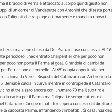
ma il braccio di Verna è attaccato al corpo quindi giusto non
iluppi di un corner di Vandeputte con Antonini che di testa port
so con Fulignati che respinge ottimamente e manda a riposo i
chizola ma viene chiuso da Del Prato in fase conclusiva. Al 49′
lte pericoloso il neo entrato Charpentier che per poco non
e per poco non porta il Parma al goal. Girandola di cambi da
per Petriccione e Iemmello. Al 65′ doppia opportunità per il
 sulla linea da Veroli. Risposta del Catanzaro con Ambrosino la
 75′ Bernabè calcia in curva mentre in contropiede il Catanzaro
cino al tre a zero ancora con il numero 70 ma il suo tiro è
ano la carica per il Parma ma Fulignati è sempre attento e
l Catanzaro. Cinque minuti di recupero concessi dal direttore
tte la capolista Parma, infrangendo l’imbattibilità casalinga del