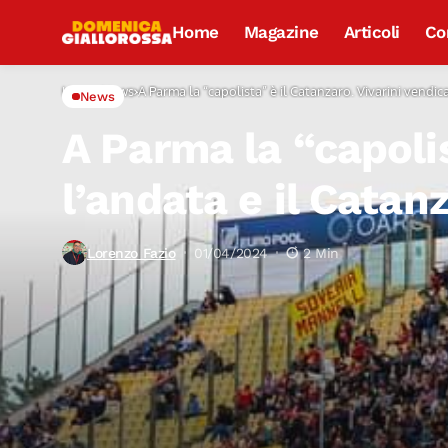
Home
Magazine
Articoli
Co
Home
News
A Parma la “capolista” è il Catanzaro. Vivarini vendi
News
A Parma la “capolis
l’andata e il Catan
Lorenzo Fazio
01/04/2024
2 Min