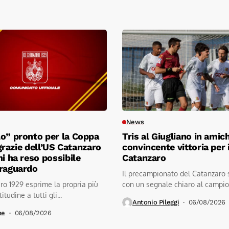
News
o” pronto per la Coppa
Tris al Giugliano in amic
l grazie dell’US Catanzaro
convincente vittoria per i
hi ha reso possibile
Catanzaro
traguardo
Il precampionato del Catanzaro 
o 1929 esprime la propria più
con un segnale chiaro al campio
itudine a tutti gli...
stadio...
Antonio Pileggi
06/08/2026
ne
06/08/2026