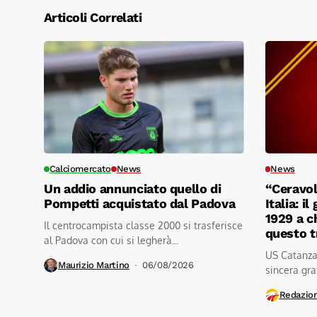
Articoli Correlati
Calciomercato
News
News
Un addio annunciato quello di
“Ceravol
Pompetti acquistato dal Padova
Italia: i
1929 a c
Il centrocampista classe 2000 si trasferisce
questo 
al Padova con cui si legherà...
US Catanzar
Maurizio Martino
06/08/2026
sincera grat
Redazio