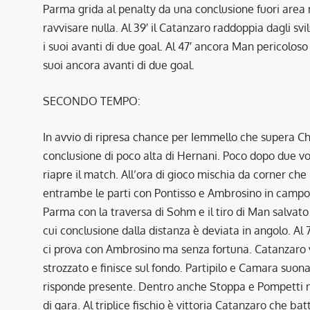
Parma grida al penalty da una conclusione fuori area 
ravvisare nulla. Al 39′ il Catanzaro raddoppia dagli sv
i suoi avanti di due goal. Al 47′ ancora Man pericolo
suoi ancora avanti di due goal.
SECONDO TEMPO:
In avvio di ripresa chance per Iemmello che supera Chi
conclusione di poco alta di Hernani. Poco dopo due vo
riapre il match. All’ora di gioco mischia da corner ch
entrambe le parti con Pontisso e Ambrosino in campo 
Parma con la traversa di Sohm e il tiro di Man salvato
cui conclusione dalla distanza è deviata in angolo. Al
ci prova con Ambrosino ma senza fortuna. Catanzaro vi
strozzato e finisce sul fondo. Partipilo e Camara suon
risponde presente. Dentro anche Stoppa e Pompetti ne
di gara. Al triplice fischio è vittoria Catanzaro che ba