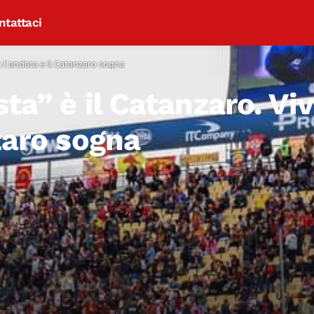
ntattaci
ca l’andata e il Catanzaro sogna
ta” è il Catanzaro. Vi
zaro sogna