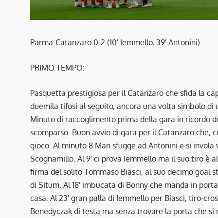
Parma-Catanzaro 0-2 (10′ Iemmello, 39′ Antonini)
PRIMO TEMPO:
Pasquetta prestigiosa per il Catanzaro che sfida la ca
duemila tifosi al seguito, ancora una volta simbolo di
Minuto di raccoglimento prima della gara in ricordo d
scomparso. Buon avvio di gara per il Catanzaro che, 
gioco. Al minuto 8 Man sfugge ad Antonini e si invola v
Scognamillo. Al 9′ ci prova Iemmello ma il suo tiro è al
firma del solito Tommaso Biasci, al suo decimo goal st
di Situm. Al 18′ imbucata di Bonny che manda in porta
casa. Al 23′ gran palla di Iemmello per Biasci, tiro-cros
Benedyczak di testa ma senza trovare la porta che si rip