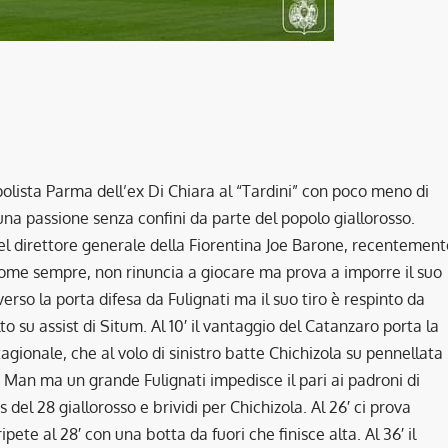
polista Parma dell’ex Di Chiara al “Tardini” con poco meno di
 una passione senza confini da parte del popolo giallorosso.
el direttore generale della Fiorentina Joe Barone, recentement
come sempre, non rinuncia a giocare ma prova a imporre il suo
erso la porta difesa da Fulignati ma il suo tiro è respinto da
to su assist di Situm. Al 10′ il vantaggio del Catanzaro porta la
agionale, che al volo di sinistro batte Chichizola su pennellata
 Man ma un grande Fulignati impedisce il pari ai padroni di
s del 28 giallorosso e brividi per Chichizola. Al 26′ ci prova
ete al 28′ con una botta da fuori che finisce alta. Al 36′ il