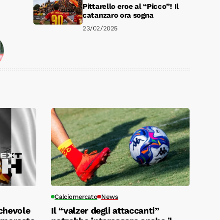
Pittarello eroe al “Picco”! Il
catanzaro ora sogna
23/02/2025
Calciomercato
News
chevole
Il “valzer degli attaccanti”