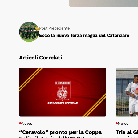
Post Precedente
Ecco la nuova terza maglia del Catanzaro
Articoli Correlati
News
News
“Ceravolo” pronto per la Coppa
Tris al 