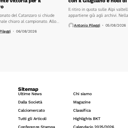
te vittoria per il
con il Giugliano e nodi d
ro
Il ritiro in quota sulle Alpi valtel
onato del Catanzaro si chiude
appartiene già agli archivi. Nell
ale chiaro al campionato. Allo
mattinata...
Antonio Pileggi
05/08/2026
Pileggi
06/08/2026
Sitemap
Ultime News
Chi siamo
Dalla Società
Magazine
Calciomercato
Classifica
Tutti gli Articoli
Highlights BKT
Conferenze Stampa
Calendario 2025/2026