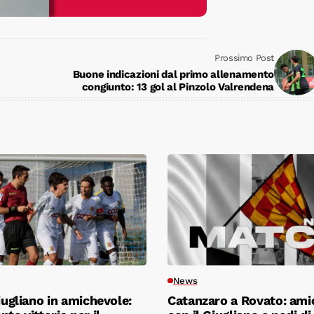
Prossimo Post
Buone indicazioni dal primo allenamento
congiunto: 13 gol al Pinzolo Valrendena
News
Giugliano in amichevole:
Catanzaro a Rovato: ami