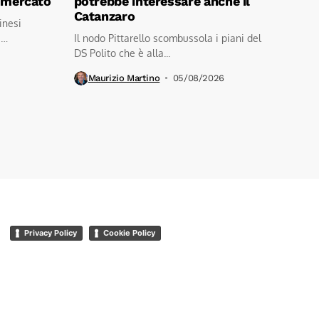
i mercato
potrebbe interessare anche il
Catanzaro
linesi
a
Il nodo Pittarello scombussola i piani del
DS Polito che è alla...
Maurizio Martino
05/08/2026
Privacy Policy
Cookie Policy