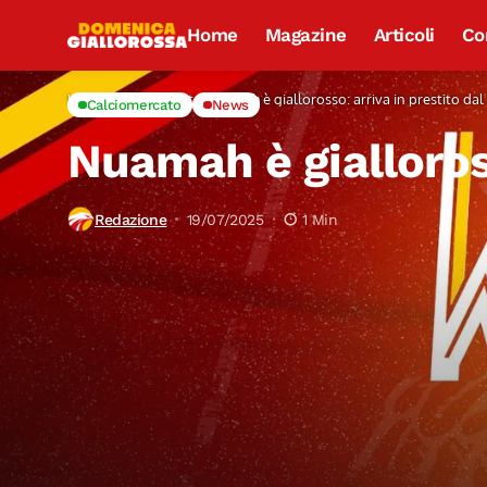
Home
Magazine
Articoli
Co
Home
Calciomercato
Nuamah è giallorosso: arriva in prestito da
Calciomercato
News
Nuamah è gialloross
Redazione
19/07/2025
1 Min