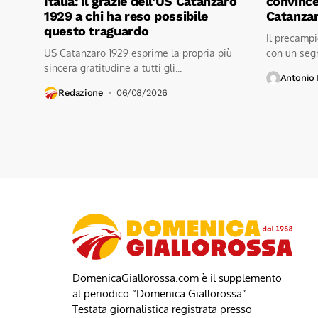
Italia: il grazie dell’US Catanzaro
convincen
1929 a chi ha reso possibile
Catanza
questo traguardo
Il precampi
US Catanzaro 1929 esprime la propria più
con un segn
sincera gratitudine a tutti gli...
stadio...
Antonio 
Redazione
06/08/2026
DomenicaGiallorossa.com è il supplemento
al periodico “Domenica Giallorossa”.
Testata giornalistica registrata presso