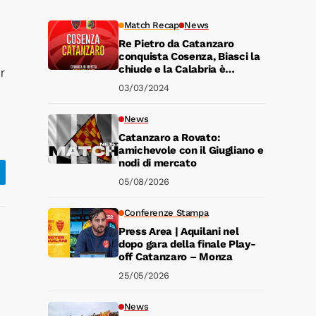
Match Recap
News
Re Pietro da Catanzaro
conquista Cosenza, Biasci la
chiude e la Calabria è
r
sempre giallorossa
03/03/2024
News
Catanzaro a Rovato:
amichevole con il Giugliano e
nodi di mercato
05/08/2026
Conferenze Stampa
Press Area | Aquilani nel
dopo gara della finale Play-
off Catanzaro – Monza
25/05/2026
News