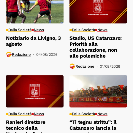
Dalla Società
News
Dalla Società
News
Notiziario da Livigno, 3
Stadio, US Catanzaro:
agosto
Priorità alla
collaborazione, non
Redazione
04/08/2026
alle polemiche
Redazione
01/08/2026
Dalla Società
News
Dalla Società
News
Ranieri direttore
“Ti tegnu strittu”: il
tecnico della
Catanzaro lancia la