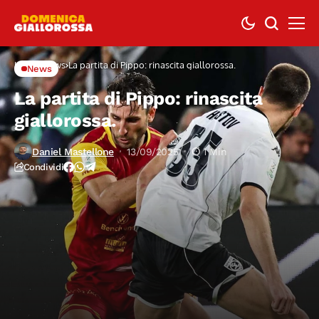
Home
News
La partita di Pippo: rinascita giallorossa.
News
La partita di Pippo: rinascita
giallorossa.
Daniel Mastellone
13/09/2025
1 Min
Condividi