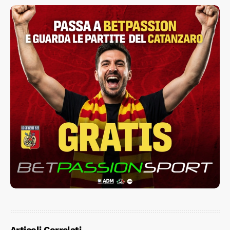
Carrarese è una buona
squadra, le insidie
saranno tante”
Articoli Correlati