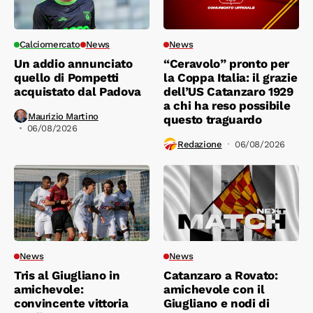
Calciomercato
News
News
Un addio annunciato
“Ceravolo” pronto per
quello di Pompetti
la Coppa Italia: il grazie
acquistato dal Padova
dell’US Catanzaro 1929
a chi ha reso possibile
Maurizio Martino
questo traguardo
06/08/2026
Redazione
06/08/2026
News
News
Tris al Giugliano in
Catanzaro a Rovato:
amichevole:
amichevole con il
convincente vittoria
Giugliano e nodi di