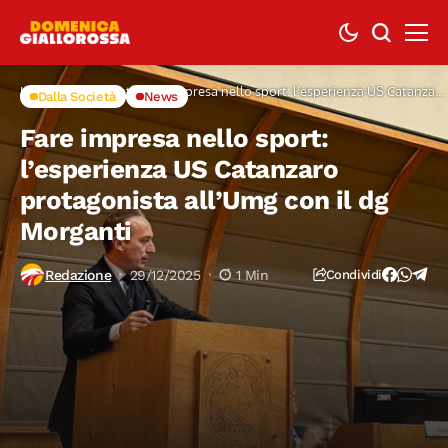
Home
Dalla Società
Fare impresa nello sport: l’esperienza US Catanzaro
Dalla Società
News
protagonista all’Umg con il dg Morganti
Fare impresa nello sport:
l’esperienza US Catanzaro
protagonista all’Umg con il dg
Morganti
Redazione
29/12/2025
1 Min
Condividi