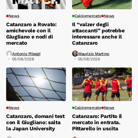
News
Calciomercato
News
Catanzaro a Rovato:
Il “valzer degli
amichevole con il
attaccanti” potrebbe
Giugliano e nodi di
interessare anche il
mercato
Catanzaro
Antonio Pileggi
Maurizio Martino
05/08/2026
05/08/2026
News
Calciomercato
News
Catanzaro, domani test
Catanzaro: Partito il
con il Giugliano: salta
mercato in entrata.
la Japan University
Pittarello in uscita