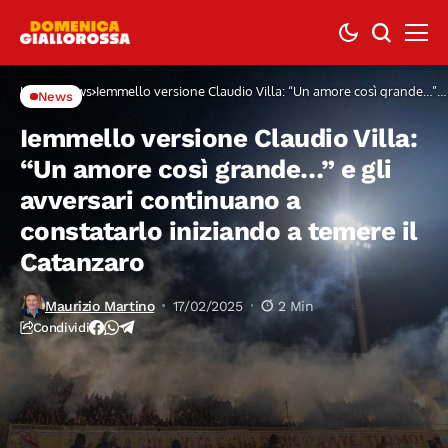
Home
News
Iemmello versione Claudio Villa: “Un amore così grande…” e
News
gli avversari continuano a constatarlo iniziando a temere il
Catanzaro
Iemmello versione Claudio Villa:
“Un amore così grande…” e gli
avversari continuano a
constatarlo iniziando a temere il
Catanzaro
Maurizio Martino
17/02/2025
2 Min
Condividi