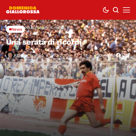
Home
News
Una serata di ricordi
News
Una serata di ricordi
Alberto Scerbo
13/12/2023
3 Min
Condividi