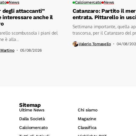
cato
News
Calciomercato
News
r degli attaccanti”
Catanzaro: Partito il mer
 interessare anche il
entrata. Pittarello in usc
ro
Settimana importante, quella a
tarello scombussola i piani del
trascorsa, per il Catanzaro del p
e è alla...
Noto. Un...
Valerio Tomasello
04/08/20
 Martino
05/08/2026
Sitemap
Ultime News
Chi siamo
Dalla Società
Magazine
Calciomercato
Classifica