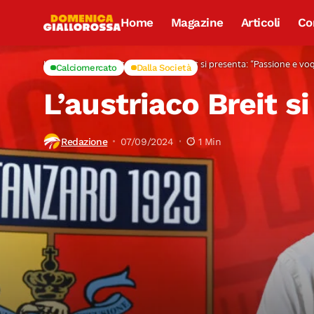
Home
Magazine
Articoli
Co
Home
Calciomercato
L’austriaco Breit si presenta: “Passione e vog
Calciomercato
Dalla Società
L’austriaco Breit s
Redazione
07/09/2024
1 Min