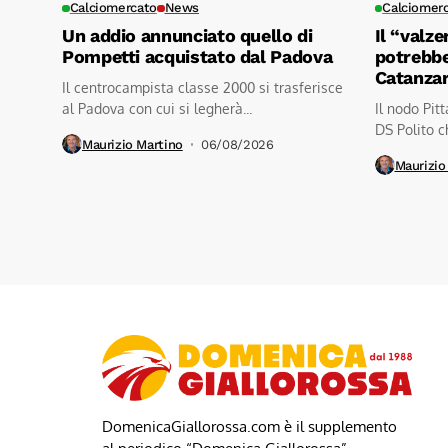
Calciomercato
News
Calciomer
Un addio annunciato quello di
Il “valze
Pompetti acquistato dal Padova
potrebbe
Catanza
Il centrocampista classe 2000 si trasferisce
al Padova con cui si legherà...
Il nodo Pit
DS Polito ch
Maurizio Martino
06/08/2026
Maurizio
DomenicaGiallorossa.com è il supplemento