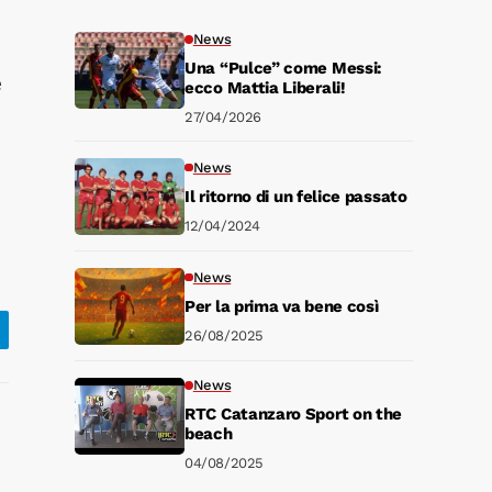
News
Una “Pulce” come Messi:
e
ecco Mattia Liberali!
27/04/2026
News
Il ritorno di un felice passato
12/04/2024
News
Per la prima va bene così
26/08/2025
News
RTC Catanzaro Sport on the
beach
04/08/2025