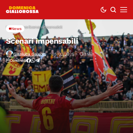
Home
News
Scenari impensabili
News
Scenari impensabili
Gianluca Galeotti
05/02/2025
1 Min
Condividi