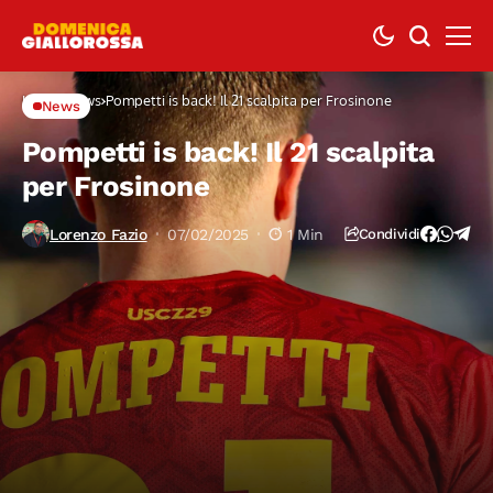
Home
News
Pompetti is back! Il 21 scalpita per Frosinone
News
Pompetti is back! Il 21 scalpita
per Frosinone
Lorenzo Fazio
07/02/2025
1 Min
Condividi