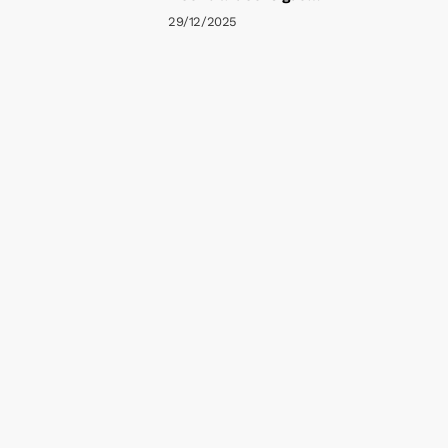
Comunale di Simeri Crichi
29/12/2025