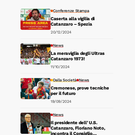
Conferenze Stampa
Caserta alla vigilia di
Catanzaro – Spezia
20/12/2024
News
La meraviglia degli Ultras
Catanzaro 1973!
11/10/2024
Dalla Società
News
Cremonese, prove tecniche
per il futuro
19/09/2024
News
Il presidente dell’ U.S.
Catanzaro, Floriano Noto,
incontra il Consiglio