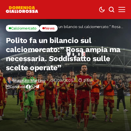
Home
Calciomercato
Polito fa un bilancio sul calciomercato:” Rosa
Calciomercato
News
ampia ma necessaria. Soddisfatto sulle scelte
operate”
Polito fa un bilancio sul
calciomercato:” Rosa ampia ma
necessaria. Soddisfatto sulle
scelte operate”
Maurizio Martino
04/09/2025
2 Min
Condividi