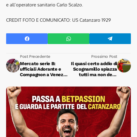
e all’operatore sanitario Carlo Scalzo.
CREDIT FOTO E COMUNICATO: US Catanzaro 1929
Post Precedente
Prossimo Post
Mercato serie B:
Il quasi certo addio di
ufficiali Adorante e
Scognamillo spiazza
Compagnon a Venezia,
tutti ma non deve
Papu e Baselli al
meravigliare
Padova, Artistico allo
Spezia, Cgytkjaer al
Bari.