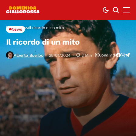
Home
News
Il ricordo di un mito
News
Il ricordo di un mito
Alberto Scerbo
25/01/2024
2 Min
Condividi