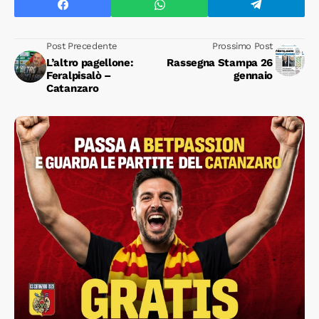
Post Precedente
Prossimo Post
L’altro pagellone:
Rassegna Stampa 26
Feralpisalò –
gennaio
Catanzaro