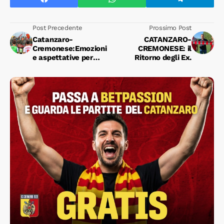
Post Precedente
Prossimo Post
Catanzaro-
CATANZARO-
Cremonese:Emozioni
CREMONESE: il
e aspettative per
Ritorno degli Ex.
l'anticipo della serie B