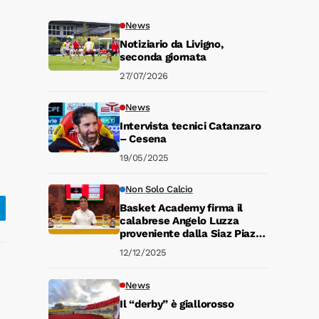
News
Notiziario da Livigno,
seconda giornata
27/07/2026
News
Intervista tecnici Catanzaro
– Cesena
19/05/2025
Non Solo Calcio
Basket Academy firma il
calabrese Angelo Luzza
proveniente dalla Siaz Piazza
Armerina in B Nazionale
12/12/2025
News
Il “derby” è giallorosso