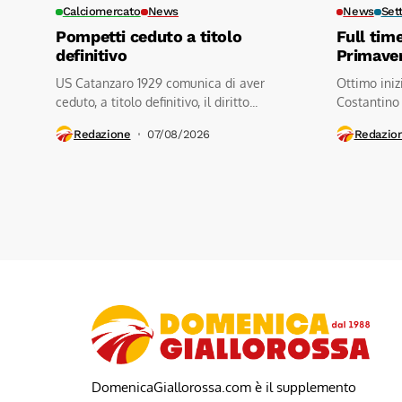
Calciomercato
News
News
Set
Pompetti ceduto a titolo
Full tim
definitivo
Primave
US Catanzaro 1929 comunica di aver
Ottimo iniz
ceduto, a titolo definitivo, il diritto...
Costantino
contro a.s.d
Redazione
07/08/2026
Redazio
DomenicaGiallorossa.com è il supplemento