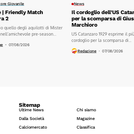
tore Giovanile
News
e | Friendly Match
Il cordoglio dell’US Cata
ra 2
per la scomparsa di Giu
Marchioro
io quello degli aquilotti di Mister
 nell’amichevole pre-season
US Catanzaro 1929 esprime il pi
.kratos...
cordoglio per la scomparsa di...
ne
07/08/2026
Redazione
07/08/2026
Sitemap
Ultime News
Chi siamo
Dalla Società
Magazine
Calciomercato
Classifica