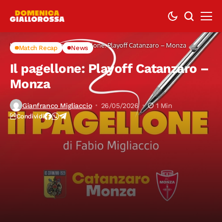
Home
Match Recap
Il pagellone: Playoff Catanzaro – Monza
Match Recap
News
Il pagellone: Playoff Catanzaro –
Monza
Gianfranco Migliaccio
26/05/2026
1 Min
Condividi