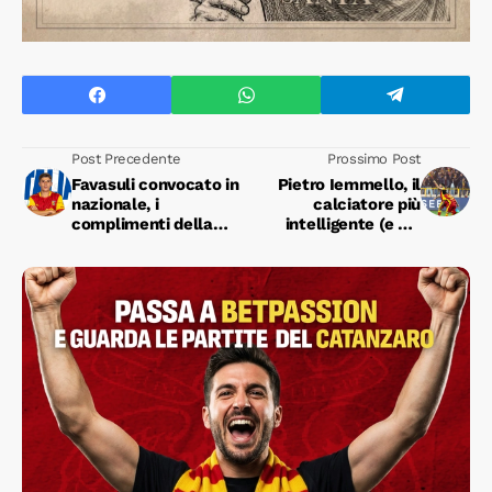
Post Precedente
Prossimo Post
Favasuli convocato in
Pietro Iemmello, il
nazionale, i
calciatore più
complimenti della
intelligente (e più
società
forte) della Serie B!