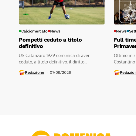
Calciomercato
News
News
Set
Pompetti ceduto a titolo
Full tim
definitivo
Primave
US Catanzaro 1929 comunica di aver
Ottimo iniz
ceduto, a titolo definitivo, il diritto...
Costantino
contro a.s.d
Redazione
07/08/2026
Redazio