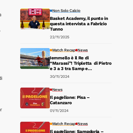
Non Solo Calcio
a
Basket Academy, il punto in
a
questa intervista a Fabrizio
Tunno
o
22/11/2025
Match Recap
News
Iemmello è il Re di
“Marassi”! Tripletta di Pietro
e 3 a 3 tra Samp e
Catanzaro
30/11/2024
di
News
Il pagellone: Pisa –
Catanzaro
r
01/11/2024
Match Recap
News
Il pagellone: Sampdoria –