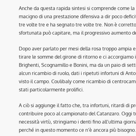
Anche da questa rapida sintesi si comprende come la fo
macigno di una prestazione difensiva a dir poco deficitar
tre volte tre e ha segnato tre volte tre. Non è corrett
sfortunata può capitare, ma il progressivo aumento del
Dopo aver parlato per mesi della rosa troppo ampia e de
tirare le somme del girone di ritorno e ci accorgiamo i
Brighenti, Scognamillo e Bonini, ma da un paio di se
alcun ricambio di ruolo, dati i ripetuti infortuni di A
visto il campo. Coulibaly come ricambio di centrocamp
stati particolarmente prolifici.
A ciò si aggiunge il fatto che, tra infortuni, ritardi d
contribuire poco al campionato del Catanzaro. Oggi tu
necessità virtù, stringiamo i denti fino all’ultima gio
perché in questo momento ce n’è ancora più bisogno. So