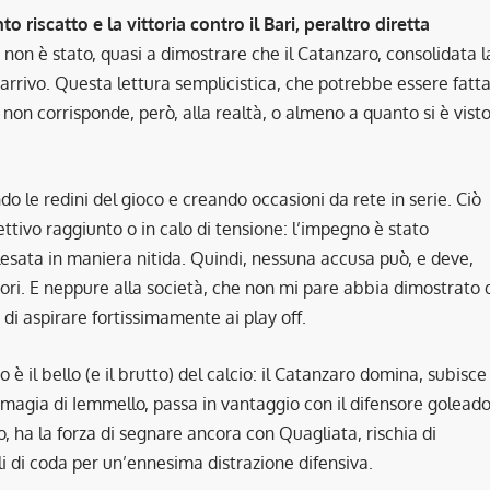
riscatto e la vittoria contro il Bari, peraltro diretta
 non è stato, quasi a dimostrare che il Catanzaro, consolidata l
d’arrivo. Questa lettura semplicistica, che potrebbe essere fatt
, non corrisponde, però, alla realtà, o almeno a quanto si è vist
 le redini del gioco e creando occasioni da rete in serie. Ciò
ttivo raggiunto o in calo di tensione: l’impegno è stato
alesata in maniera nitida. Quindi, nessuna accusa può, e deve,
ori. E neppure alla società, che non mi pare abbia dimostrato 
 di aspirare fortissimamente ai play off.
 è il bello (e il brutto) del calcio: il Catanzaro domina, subisce
a magia di Iemmello, passa in vantaggio con il difensore goleado
o, ha la forza di segnare ancora con Quagliata, rischia di
oli di coda per un’ennesima distrazione difensiva.