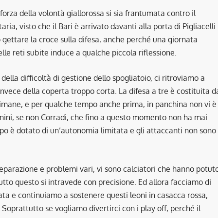
rza della volontà giallorossa si sia frantumata contro il
ia, visto che il Bari è arrivato davanti alla porta di Pigliacelli
o gettare la croce sulla difesa, anche perché una giornata
le reti subite induce a qualche piccola riflessione.
lla difficoltà di gestione dello spogliatoio, ci ritroviamo a
nvece della coperta troppo corta. La difesa a tre è costituita d
ttimane, e per qualche tempo anche prima, in panchina non vi è
ntonini, se non Corradi, che fino a questo momento non ha mai
o è dotato di un’autonomia limitata e gli attaccanti non sono
i preparazione e problemi vari, vi sono calciatori che hanno potut
tto questo si intravede con precisione. Ed allora facciamo di
rnata e continuiamo a sostenere questi leoni in casacca rossa,
prattutto se vogliamo divertirci con i play off, perché il