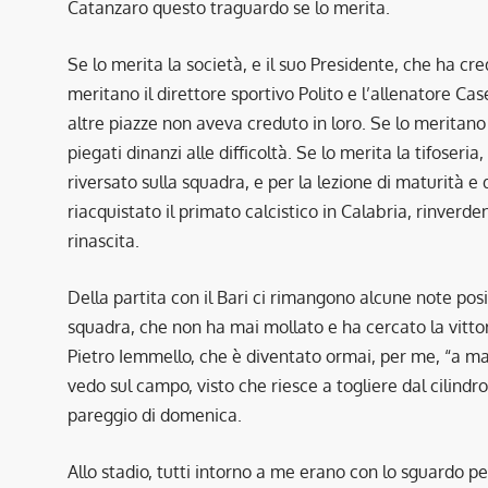
Catanzaro questo traguardo se lo merita.
Se lo merita la società, e il suo Presidente, che ha cr
meritano il direttore sportivo Polito e l’allenatore Case
altre piazze non aveva creduto in loro. Se lo meritano
piegati dinanzi alle difficoltà. Se lo merita la tifoser
riversato sulla squadra, e per la lezione di maturità e d
riacquistato il primato calcistico in Calabria, rinverden
rinascita.
Della partita con il Bari ci rimangono alcune note pos
squadra, che non ha mai mollato e ha cercato la vittori
Pietro Iemmello, che è diventato ormai, per me, “a ma
vedo sul campo, visto che riesce a togliere dal cilind
pareggio di domenica.
Allo stadio, tutti intorno a me erano con lo sguardo p