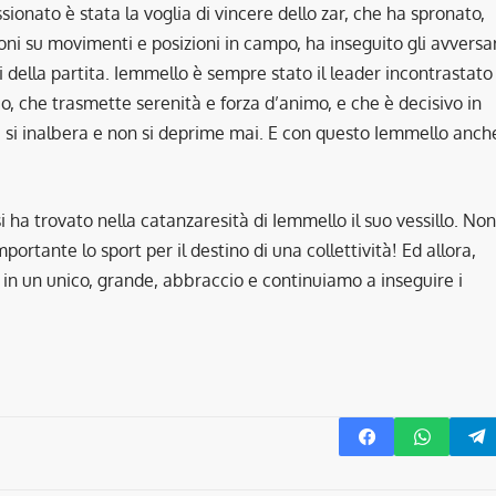
ionato è stata la voglia di vincere dello zar, che ha spronato,
oni su movimenti e posizioni in campo, ha inseguito gli avversar
ni della partita. Iemmello è sempre stato il leader incontrastato
, che trasmette serenità e forza d’animo, e che è decisivo in
lta, si inalbera e non si deprime mai. E con questo Iemmello anch
ssi ha trovato nella catanzaresità di Iemmello il suo vessillo. Non
tante lo sport per il destino di una collettività! Ed allora,
 in un unico, grande, abbraccio e continuiamo a inseguire i