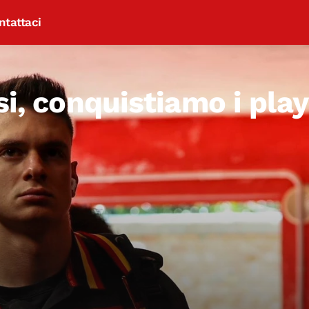
ntattaci
si, conquistiamo i play