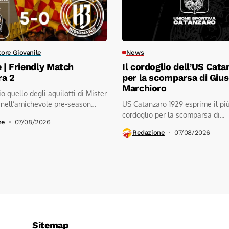
tore Giovanile
News
e | Friendly Match
Il cordoglio dell’US Cata
ra 2
per la scomparsa di Giu
Marchioro
io quello degli aquilotti di Mister
 nell’amichevole pre-season
US Catanzaro 1929 esprime il pi
.kratos...
cordoglio per la scomparsa di...
ne
07/08/2026
Redazione
07/08/2026
Sitemap