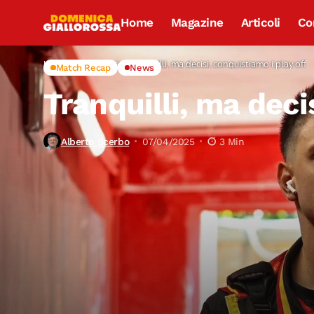
Home
Magazine
Articoli
Co
Home
Match Recap
Tranquilli, ma decisi, conquistiamo i play off
Match Recap
News
Tranquilli, ma deci
Alberto Scerbo
07/04/2025
3 Min