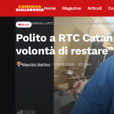
Home
Magazine
Articoli
Co
Home
News
Polito a RTC Catanzaro sport: ”da parte mia c’è tutta 
News
Polito a RTC Catanz
volontà di restare”
Maurizio Martino
03/06/2026
1 Min