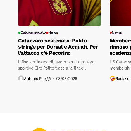
Calciomercato
News
News
Catanzaro scatenato: Polito
Members
stringe per Dorval e Acquah. Per
rinnovo 
l’attacco c’è Pecorino
scadenza
Il fine settimana di lavoro per il direttore
US Catanza
sportivo Ciro Polito traccia le linee...
membership
tifoso)...
Antonio Pileggi
08/08/2026
Redazio