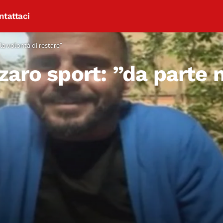
ntattaci
la volontà di restare”
aro sport: ”da parte m