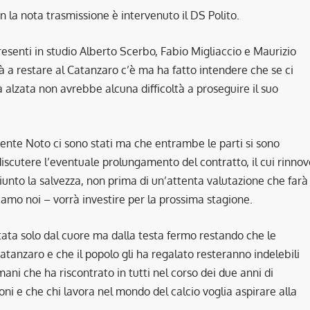
la nota trasmissione è intervenuto il DS Polito.
resenti in studio Alberto Scerbo, Fabio Migliaccio e Maurizio
à a restare al Catanzaro c’è ma ha fatto intendere che se ci
 alzata non avrebbe alcuna difficoltà a proseguire il suo
dente Noto ci sono stati ma che entrambe le parti si sono
discutere l’eventuale prolungamento del contratto, il cui rinnov
nto la salvezza, non prima di un’attenta valutazione che farà
amo noi – vorrà investire per la prossima stagione.
tata solo dal cuore ma dalla testa fermo restando che le
tanzaro e che il popolo gli ha regalato resteranno indelebili
ani che ha riscontrato in tutti nel corso dei due anni di
oni e che chi lavora nel mondo del calcio voglia aspirare alla