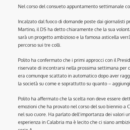
Nel corso del consueto appuntamento settimanale con 
Incalzato dal fuoco di domande poste dai giornalisti p
Martino, il DS ha detto chiaramente che la sua volont
sarà un progetto ambizioso e la famosa asticella verrà
percorso sui tre colli.
Polito ha confermato che i primi approcci con il Presi
riservate di incontrarsi nella prossima settimana per 
era comunque scattato in automatico dopo aver raggiu
la società su come e soprattutto su quanto – aggiungi
Polito ha affermato che la scelta non deve essere det
emozioni che ha provato nel corso del suo biennio a Ca
nel suo cuore. Ha parlato dell’importanza dei valori um
esperienza in Calabria ma è lecito che ci siano ambizi
serie A.