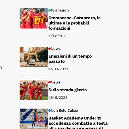
Formazioni
Cremonese-Catanzaro, le
ultime e le probabili
formazioni
17/08/2023
News
Emozioni di un tempo
passato
o
19/09/2023
News
Sulla strada giusta
05/11/2024
Non Solo Calcio
Basket Academy Under 19
Eccellenza combatte a testa
alta ma deve arrendersi alla