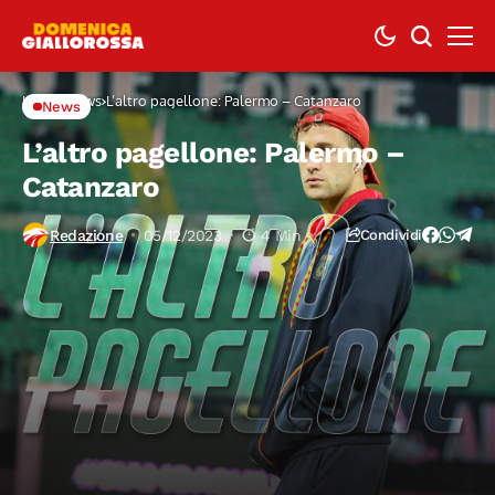
Home
News
L’altro pagellone: Palermo – Catanzaro
News
L’altro pagellone: Palermo –
Catanzaro
Redazione
05/12/2023
4 Min
Condividi