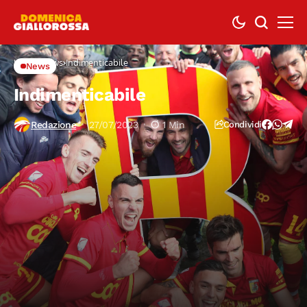
Home
News
Indimenticabile
News
Indimenticabile
Redazione
27/07/2023
1 Min
Condividi